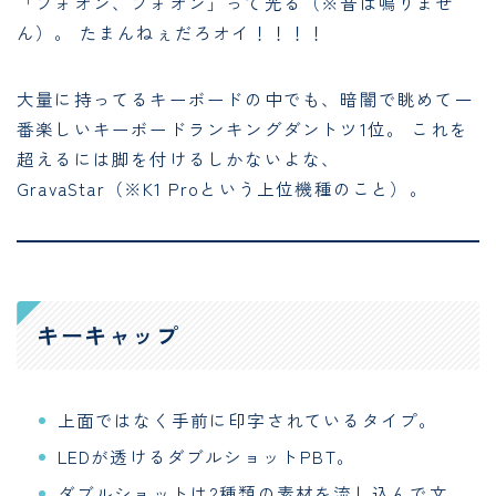
「ブォオン、ブォオン」って光る（※音は鳴りませ
ん）。 たまんねぇだろオイ！！！！
大量に持ってるキーボードの中でも、暗闇で眺めて一
番楽しいキーボードランキングダントツ1位。 これを
超えるには脚を付けるしかないよな、
GravaStar（※K1 Proという上位機種のこと）。
キーキャップ
上面ではなく手前に印字されているタイプ。
LEDが透けるダブルショットPBT。
ダブルショットは2種類の素材を流し込んで文