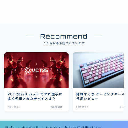
Recommend
こんな記事も読まれています
VCT 2025 Kickoff でプロ選手に
結城さくな ゲーミングキーボ
多く使用されたデバイスは？
使用レビュー
2025.02.28
VALORANT
2025.05.23
キーボ
HOME
キーボード
GravaStar Mercury K1 提供レビュー
＞
＞