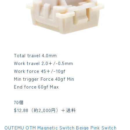
Total travel 4.0mm
Work travel 2.0+/-0.5mm
Work force 45+/-10gf
Min trigger Force 40gf Min
End force 60gf Max
70個
$12.88（約2,000円）＋送料
OUTEMU OTM Magnetic Switch Beige Pink Switch