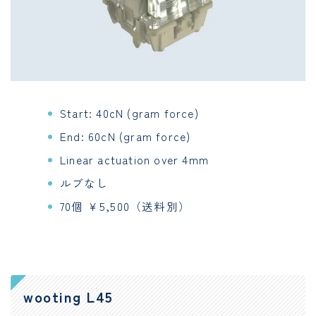
Start: 40cN (gram force)
End: 60cN (gram force)
Linear actuation over 4mm
ルブなし
70個 ￥5,500（送料別）
wooting L45