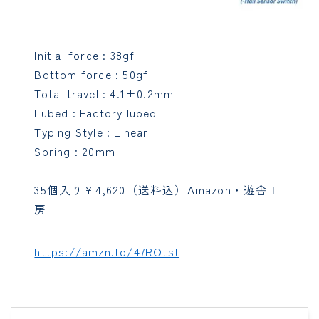
Initial force : 38gf
Bottom force : 50gf
Total travel : 4.1±0.2mm
Lubed : Factory lubed
Typing Style : Linear
Spring : 20mm
35個入り¥4,620（送料込）Amazon・遊舎工
房
https://amzn.to/47ROtst