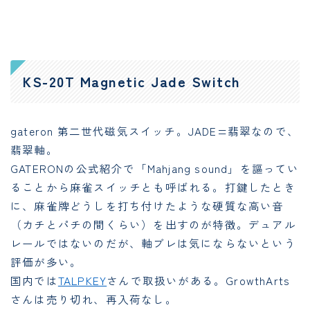
KS-20T Magnetic Jade Switch
gateron 第二世代磁気スイッチ。JADE=翡翠なので、
翡翠軸。
GATERONの公式紹介で「Mahjang sound」を謳ってい
ることから麻雀スイッチとも呼ばれる。打鍵したとき
に、麻雀牌どうしを打ち付けたような硬質な高い音
（カチとパチの間くらい）を出すのが特徴。デュアル
レールではないのだが、軸ブレは気にならないという
評価が多い。
国内では
TALPKEY
さんで取扱いがある。GrowthArts
さんは売り切れ、再入荷なし。