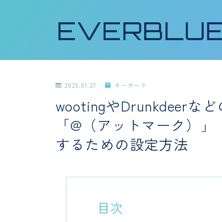
EVERBLU
2025.01.27
キーボード
wootingやDrunkde
「@（アットマーク）」
するための設定方法
目次