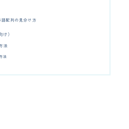
本語配列の見分け方
向け）
方法
方法