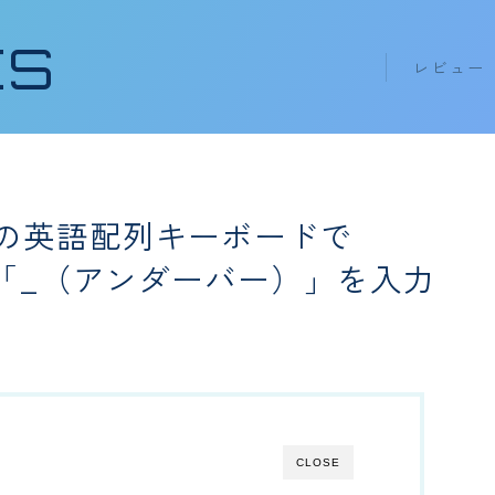
ES
レビュー
キーボード k
イヤホン ea
erなどの英語配列キーボードで
「_（アンダーバー）」を入力
CLOSE