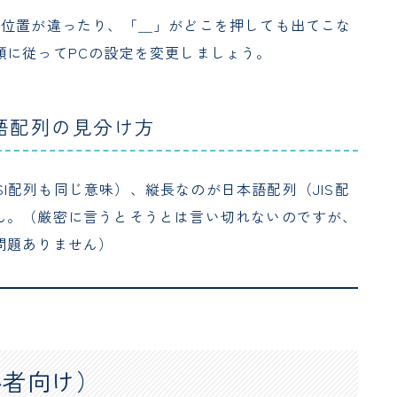
の位置が違ったり、「＿」がどこを押しても出てこな
順に従ってPCの設定を変更しましょう。
語配列の見分け方
NSI配列も同じ意味）、縦長なのが日本語配列（JIS配
ん。（厳密に言うとそうとは言い切れないのですが、
問題ありません）
心者向け）