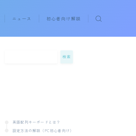
ニュース
初心者向け解説
eyboards
rphones
検索
英語配列キーボードとは？
設定方法の解説（PC初心者向け）