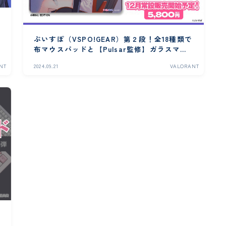
ぶいすぽ（VSPO!GEAR）第２段！全18種類で
布マウスパッドと【Pulsar監修】ガラスマウ
スパッド
NT
2024.09.21
VALORANT