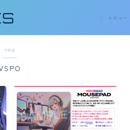
ES
レビュー
キーボード k
イヤホン ea
TAG
VSPO