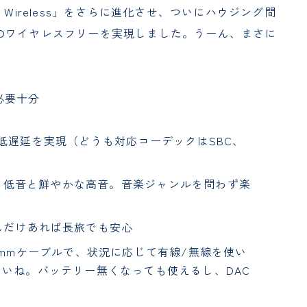
ro Wireless」をさらに進化させ、ついにハウジング間
のワイヤレスフリーを実現しました。うーん、まさに
必要十分
低遅延を実現（どうも対応コーデックはSBC、
る低音と鮮やかな高音。音楽ジャンルを問わず楽
んだけあれば長旅でも安心
 3.5mmケーブルで、状況に応じて有線/無線を使い
いね。バッテリー無くなっても使えるし、DAC