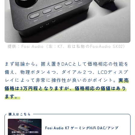
提供：Fosi Audio（左：K7、右は私物のFosiAudio SK02）
まず結論から。据え置きDACとして価格相応の性能を
備え、物理ボタン４つ、ダイアル２つ、LCDディスプ
レイによって非常に操作性が良いのがポイント。
実売
価格は3万円程となりますが、価格相応の価値はあり
ます。
購入はこちら
Fosi Audio K7 ゲーミングHiFi DAC/アンプ