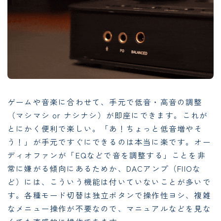
ゲームや音楽に合わせて、手元で低音・高音の調整
（マシマシ or ナシナシ）が即座にできます。これが
とにかく便利で楽しい。「あ！ちょっと低音増やそ
う！」が手元ですぐにできるのは本当に楽です。オー
ディオファンが「EQなどで音を調整する」ことを非
常に嫌がる傾向にあるためか、DACアンプ（FIIOな
ど）には、こういう機能は付いていないことが多いで
す。各種モード切替は独立ボタンで操作性ヨシ、複雑
なメニュー操作が不要なので、マニュアルなどを見な