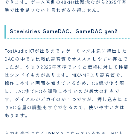
できます。ゲーム音側の48kHzは残念ながら2025年基
準では物足りないと言わざるを得ません。
Steelsiries GameDAC、GameDAC gen2
FosiAudio K7が出るまではゲーミング用途に特価した
DACの中では比較的高音質でオススメしやすい存在で
したが、やはり2025年基準でいくと価格に対して性能
はシンドイものがあります。MIXAMPより高音質で、
操作しやすい画面を備えているため、CS機で使う際
に、DAC側でEQを調整しやすいのが最大の利点で
す。ダイアルがデカイのが１つですが、押し込みによ
りVC音量の調整もすぐできるので、使いやすいさは
あります。
入力も光ではなくUSB×２になっているため、PCと