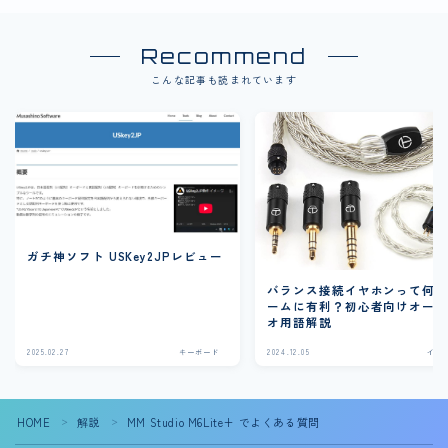
Recommend
こんな記事も読まれています
ガチ神ソフト USKey2JPレビュー
バランス接続イヤホンって何
ームに有利？初心者向けオー
オ用語解説
2025.02.27
キーボード
2024.12.05
イヤ
HOME
解説
MM Studio M6Lite+ でよくある質問
＞
＞