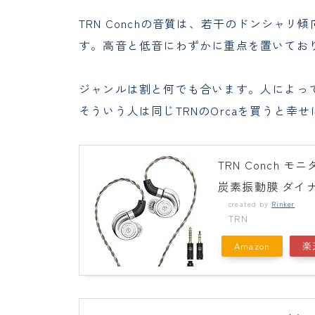
TRN Conchの音質は、若干のドンシャ
す。高音と低音にわずかに重点を置いてお
ジャンルは割と何でも合います。人によっ
そういう人は同じTRNのOrcaを買うと幸
TRN Conch 
炭素振動膜 ダイ
created by
Rinker
TRN
Amazon
楽