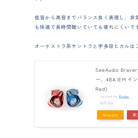
低音から高音までバランス良く表現し、非
も快適で長時間聴いていても疲れにくいで
オーケストラ系サントラと宇多田ヒカルは
SeeAudio Br
ー、4BA IEM インイ
Red)
created by
Rinker
HiFiGo
Amazon
楽