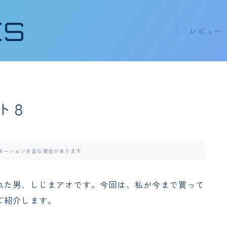
ES
レビュー
キーボード k
イヤホン ea
ト８
モーションを含む場合があります
れた男、しじまアオです。今回は、私が今まで買って
ご紹介します。