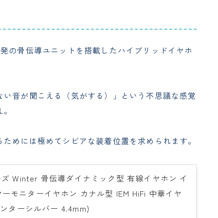
独自開発の骨伝導ユニットを搭載したハイブリッドイヤホ
ない音が聞こえる（気がする）」という不思議な感覚
え。
るためには極めてシビアな装着位置を求められます。
ーズ Winter 骨伝導ダイナミック型 有線イヤホン イ
ーモニターイヤホン カナル型 IEM HiFi 中華イヤ
ィンターシルバー 4.4mm)